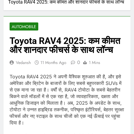
Toyota RAV4 2025: कम कीमत और शानदार फीचर्स के साथ लॉन्च
CTET बाल विकास एवं
शिक्षाशास्त्र — 100 श्रेष्ठ
प्रश्नोत्तर (21-50)
10 Months Ago
CTET बाल विकास एवं
AUTOMOBILE
शिक्षाशास्त्र — 100 श्रेष्ठ
प्रश्नोत्तर (1-20)
10 Months Ago
Toyota RAV4 2025: कम कीमत
एनएसआई कानपुर भर्ती 2025
और शानदार फीचर्स के साथ लॉन्च
फोरमैन (इलेक्ट्रिकल) की
जानकारी
10 Months Ago
0
Vedansh
11 Months Ago
1 Mins
क्वालकॉम और BMW की
साझेदारी: BMW iX3 SUV में नया
ऑटोमेटेड ड्राइविंग सिस्टम
Toyota RAV4 2025 ने अपनी वैश्विक शुरुआत की है, और इसे
10 Months Ago
अमेरिका और ब्रिटेन के बाजारों के लिए सबसे बहुपरकारी SUVs में
से एक माना जा रहा है। वर्षों से, RAV4 टोयोटा के सबसे बेहतरीन
बिकने वाले मॉडलों में से एक रहा है, जो व्यावहारिकता, दक्षता और
आधुनिक डिजाइन को मिलाता है। अब, 2025 के अपडेट के साथ,
टोयोटा ने उन्नत हाइब्रिड तकनीक, परिष्कृत इंटीरियर्स, बेहतर सुरक्षा
फीचर्स और नए स्टाइल के साथ चीजों को एक नई ऊँचाई पर पहुंचा
दिया है।