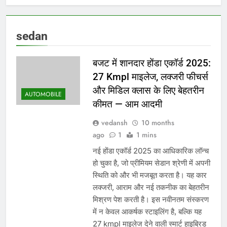
CTET बाल विकास एवं
शिक्षाशास्त्र — 100 श्रेष्ठ
प्रश्नोत्तर (21-50)
10 Months Ago
sedan
CTET बाल विकास एवं
शिक्षाशास्त्र — 100 श्रेष्ठ
प्रश्नोत्तर (1-20)
बजट में शानदार होंडा एकॉर्ड 2025:
10 Months Ago
एनएसआई कानपुर भर्ती 2025
27 Kmpl माइलेज, लक्जरी फीचर्स
फोरमैन (इलेक्ट्रिकल) की
और मिडिल क्लास के लिए बेहतरीन
जानकारी
AUTOMOBILE
10 Months Ago
कीमत — आम आदमी
क्वालकॉम और BMW की
साझेदारी: BMW iX3 SUV में नया
vedansh
10 months
ऑटोमेटेड ड्राइविंग सिस्टम
10 Months Ago
ago
1
1 mins
नई होंडा एकॉर्ड 2025 का आधिकारिक लॉन्च
हो चुका है, जो प्रीमियम सेडान श्रेणी में अपनी
स्थिति को और भी मजबूत करता है। यह कार
लक्जरी, आराम और नई तकनीक का बेहतरीन
मिश्रण पेश करती है। इस नवीनतम संस्करण
में न केवल आकर्षक स्टाइलिंग है, बल्कि यह
27 kmpl माइलेज देने वाली स्मार्ट हाइब्रिड