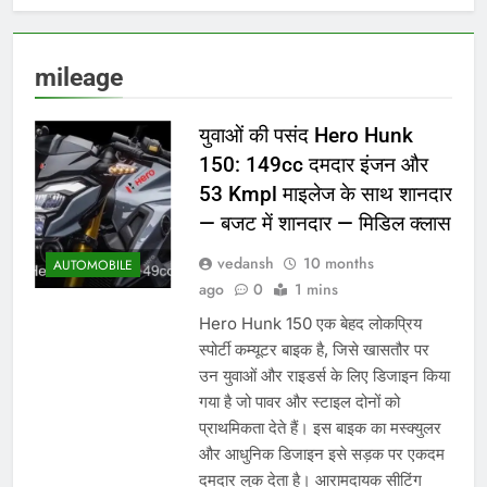
CTET बाल विकास एवं
शिक्षाशास्त्र — 100 श्रेष्ठ
प्रश्नोत्तर (21-50)
10 Months Ago
mileage
CTET बाल विकास एवं
शिक्षाशास्त्र — 100 श्रेष्ठ
प्रश्नोत्तर (1-20)
युवाओं की पसंद Hero Hunk
10 Months Ago
एनएसआई कानपुर भर्ती 2025
150: 149cc दमदार इंजन और
फोरमैन (इलेक्ट्रिकल) की
53 Kmpl माइलेज के साथ शानदार
जानकारी
10 Months Ago
— बजट में शानदार — मिडिल क्लास
क्वालकॉम और BMW की
साझेदारी: BMW iX3 SUV में नया
vedansh
10 months
AUTOMOBILE
ऑटोमेटेड ड्राइविंग सिस्टम
10 Months Ago
ago
0
1 mins
Hero Hunk 150 एक बेहद लोकप्रिय
स्पोर्टी कम्यूटर बाइक है, जिसे खासतौर पर
उन युवाओं और राइडर्स के लिए डिजाइन किया
गया है जो पावर और स्टाइल दोनों को
प्राथमिकता देते हैं। इस बाइक का मस्क्युलर
और आधुनिक डिजाइन इसे सड़क पर एकदम
दमदार लुक देता है। आरामदायक सीटिंग